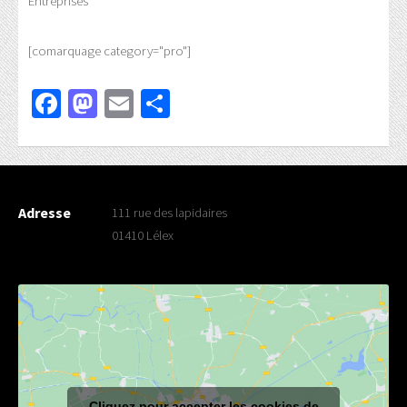
Entreprises
[comarquage category="pro"]
Facebook
Mastodon
Email
Partager
Adresse
111 rue des lapidaires
01410 Lélex
Cliquez pour accepter les cookies de