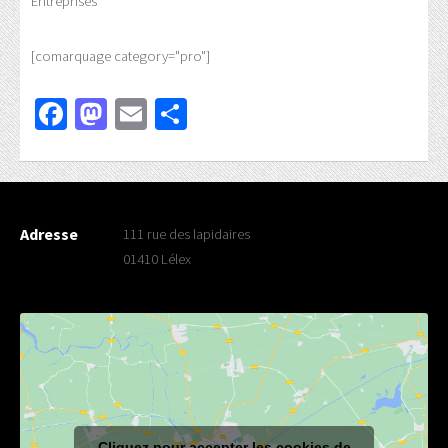
Entreprises
[comarquage category="pro"]
Facebook
Mastodon
Email
Partager
Adresse
111 rue des lapidaires
01410 Lélex
Cliquez pour accepter les cookies de