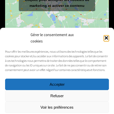
marketing et activer ce contenu
Gérer le consentement aux
cookies
E-mail
mairie@lelex.fr
Pour offrir les meilleures expériences, nous utilisons des technologies telles que les
cookies pour stocker et/ou accéder aux informations des appareils. Le fait de consentir
04 50 20 91 15
Tél.
à ces technologies nous permettra de traiter des données telles que le comportement
de navigation ou les ID uniques sur ce site. Le fait de ne pas consentir ou de retirer son
consentement peut avoir un effet négatif sur certaines caractéristiques et fonctions.
Suivez-nous
Accepter
Mentions légales
Refuser
Contacts
Voir les préférences