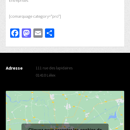
Entreprises
[comarquage category="pro"]
Facebook
Mastodon
Email
Partager
Adresse
111 rue des lapidaires
01410 Lélex
Cliquez pour accepter les cookies de