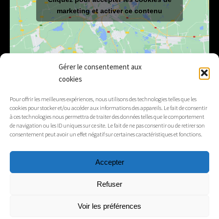
marketing et activer ce contenu
Gérer le consentement aux
cookies
E-mail
mairie@lelex.fr
Pour offrir les meilleures expériences, nous utilisons des technologies telles que les
cookies pour stocker et/ou accéder aux informations des appareils. Le fait de consentir
04 50 20 91 15
Tél.
à ces technologies nous permettra de traiter des données telles que le comportement
de navigation ou les ID uniques sur ce site. Le fait de ne pas consentir ou de retirer son
consentement peut avoir un effet négatif sur certaines caractéristiques et fonctions.
Suivez-nous
Accepter
Mentions légales
Refuser
Contacts
Voir les préférences