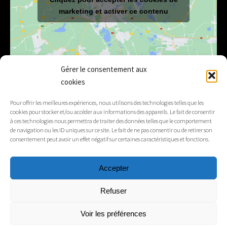
marketing et activer ce contenu
Gérer le consentement aux
cookies
E-mail
mairie@lelex.fr
Pour offrir les meilleures expériences, nous utilisons des technologies telles que les
cookies pour stocker et/ou accéder aux informations des appareils. Le fait de consentir
04 50 20 91 15
Tél.
à ces technologies nous permettra de traiter des données telles que le comportement
de navigation ou les ID uniques sur ce site. Le fait de ne pas consentir ou de retirer son
consentement peut avoir un effet négatif sur certaines caractéristiques et fonctions.
Suivez-nous
Accepter
Mentions légales
Refuser
Contacts
Voir les préférences