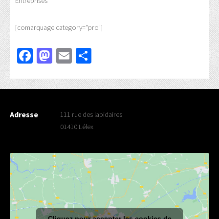
Entreprises
[comarquage category="pro"]
Facebook
Mastodon
Email
Partager
Adresse
111 rue des lapidaires
01410 Lélex
Cliquez pour accepter les cookies de