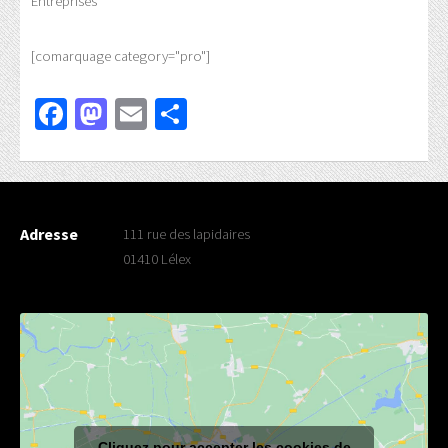
Entreprises
[comarquage category="pro"]
Facebook
Mastodon
Email
Partager
Adresse
111 rue des lapidaires
01410 Lélex
Cliquez pour accepter les cookies de