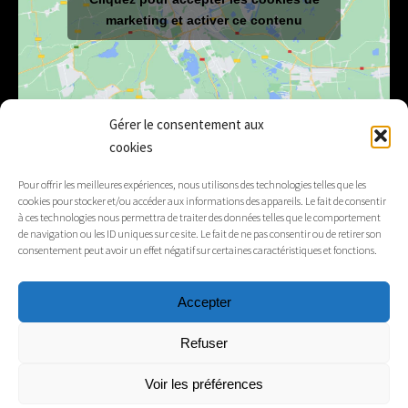
marketing et activer ce contenu
Gérer le consentement aux
cookies
E-mail
mairie@lelex.fr
Pour offrir les meilleures expériences, nous utilisons des technologies telles que les
cookies pour stocker et/ou accéder aux informations des appareils. Le fait de consentir
04 50 20 91 15
Tél.
à ces technologies nous permettra de traiter des données telles que le comportement
de navigation ou les ID uniques sur ce site. Le fait de ne pas consentir ou de retirer son
consentement peut avoir un effet négatif sur certaines caractéristiques et fonctions.
Suivez-nous
Accepter
Mentions légales
Refuser
Contacts
Voir les préférences