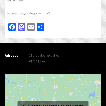
Entreprises
[comarquage category="pro"]
Facebook
Mastodon
Email
Partager
Adresse
111 rue des lapidaires
01410 Lélex
Cliquez pour accepter les cookies de