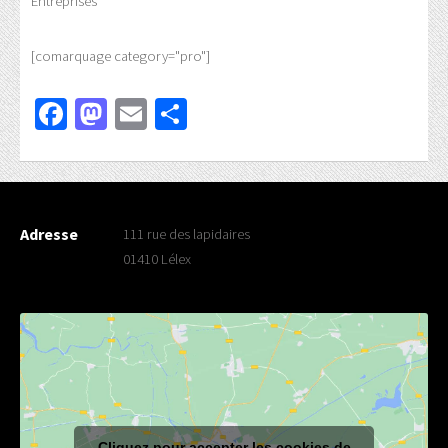
Entreprises
[comarquage category="pro"]
Facebook
Mastodon
Email
Partager
Adresse
111 rue des lapidaires
01410 Lélex
Cliquez pour accepter les cookies de