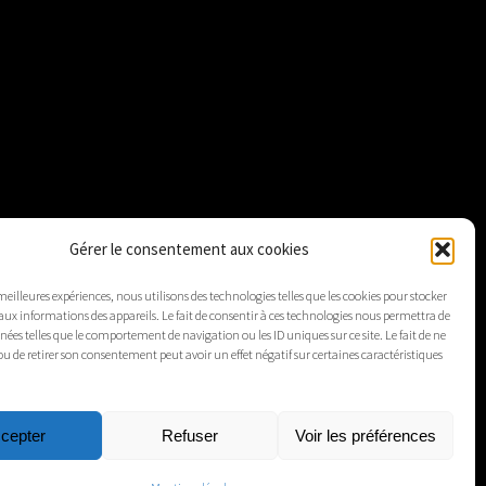
Gérer le consentement aux cookies
 meilleures expériences, nous utilisons des technologies telles que les cookies pour stocker
aux informations des appareils. Le fait de consentir à ces technologies nous permettra de
nnées telles que le comportement de navigation ou les ID uniques sur ce site. Le fait de ne
ou de retirer son consentement peut avoir un effet négatif sur certaines caractéristiques
cepter
Refuser
Voir les préférences