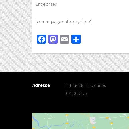
Entreprises
[comarquage category="pro"]
Facebook
Mastodon
Email
Partager
Adresse
111 rue des lapidaires
01410 Lélex