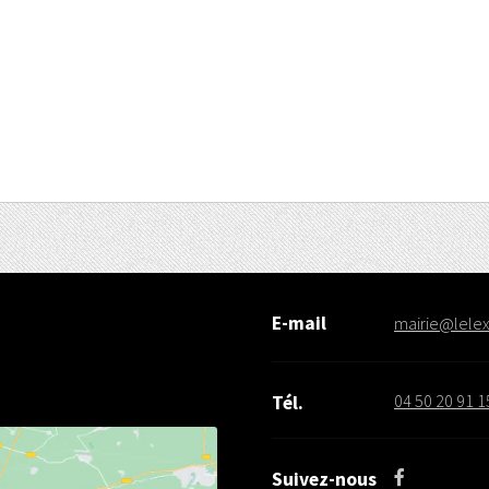
E-mail
mairie@lelex.
04 50 20 91 1
Tél.
Suivez-nous