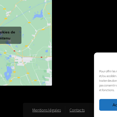
ookies de
ontenu
Pour offrir les
et/ou accéder 
traiter des do
pas consentir 
et fonctions.
Ac
Mentions légales
Contacts