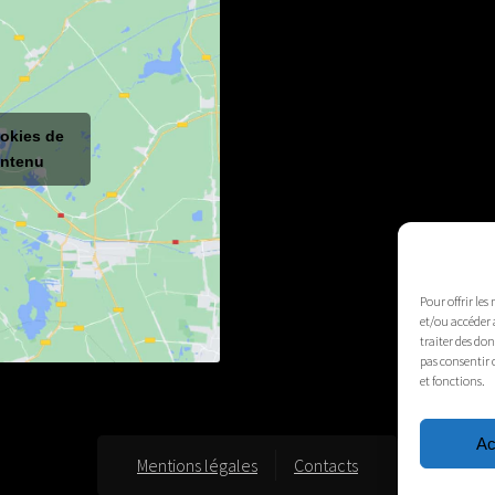
ookies de
ontenu
Pour offrir les
et/ou accéder 
traiter des do
pas consentir 
et fonctions.
Ac
Mentions légales
Contacts