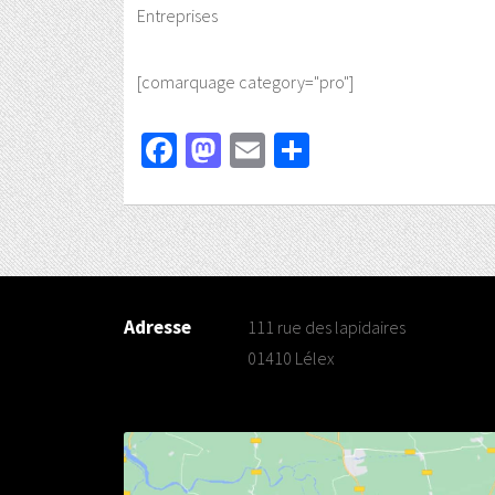
Entreprises
[comarquage category="pro"]
Facebook
Mastodon
Email
Partager
Adresse
111 rue des lapidaires
01410 Lélex