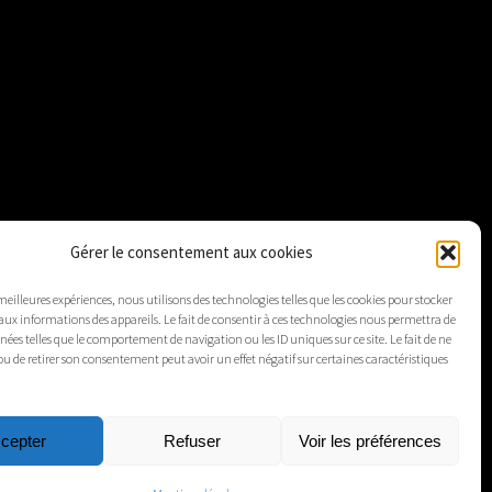
Gérer le consentement aux cookies
 meilleures expériences, nous utilisons des technologies telles que les cookies pour stocker
aux informations des appareils. Le fait de consentir à ces technologies nous permettra de
nnées telles que le comportement de navigation ou les ID uniques sur ce site. Le fait de ne
ou de retirer son consentement peut avoir un effet négatif sur certaines caractéristiques
cepter
Refuser
Voir les préférences