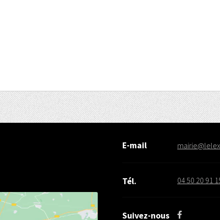
E-mail
mairie@lelex.
04 50 20 91 1
Tél.
Suivez-nous