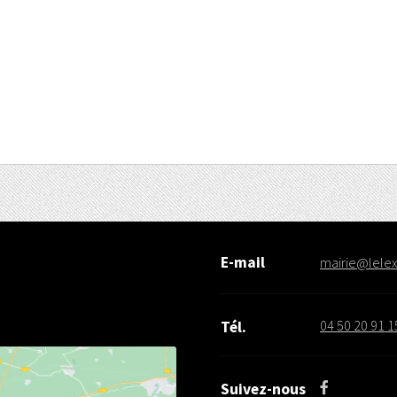
E-mail
mairie@lelex.
04 50 20 91 1
Tél.
Suivez-nous