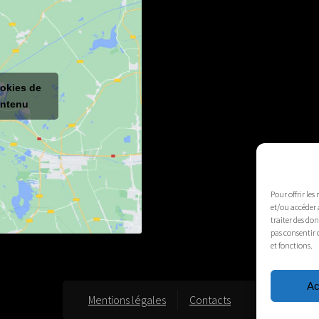
ookies de
ontenu
Pour offrir les
et/ou accéder 
traiter des do
pas consentir 
et fonctions.
Ac
Mentions légales
Contacts