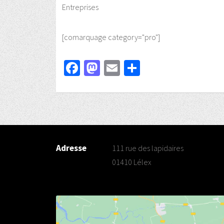
Entreprises
[comarquage category="pro"]
Facebook
Mastodon
Email
Partager
Adresse
111 rue des lapidaires
01410 Lélex