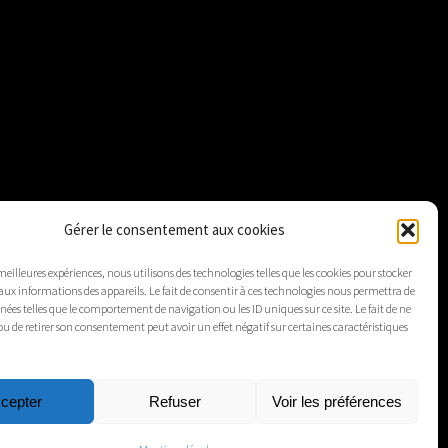
Gérer le consentement aux cookies
 meilleures expériences, nous utilisons des technologies telles que les cookies pour stocker
aux informations des appareils. Le fait de consentir à ces technologies nous permettra de
nnées telles que le comportement de navigation ou les ID uniques sur ce site. Le fait de ne
ou de retirer son consentement peut avoir un effet négatif sur certaines caractéristiques
cepter
Refuser
Voir les préférences