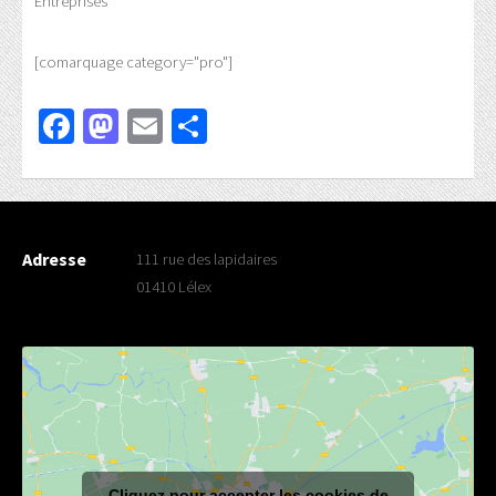
Entreprises
[comarquage category="pro"]
Facebook
Mastodon
Email
Partager
Adresse
111 rue des lapidaires
01410 Lélex
Cliquez pour accepter les cookies de