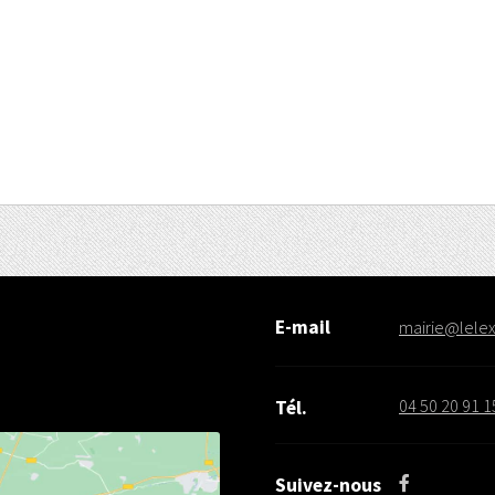
E-mail
mairie@lelex.
04 50 20 91 1
Tél.
Suivez-nous