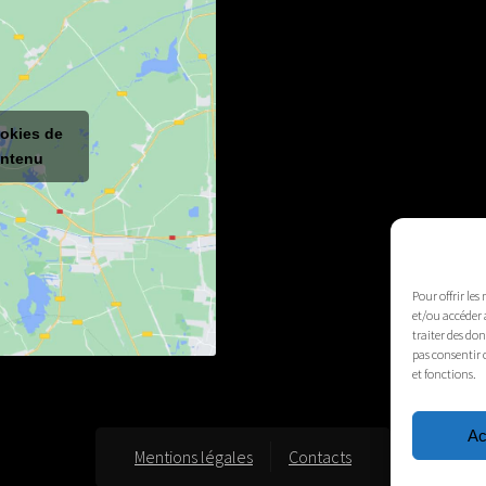
ookies de
ontenu
Pour offrir les
et/ou accéder 
traiter des do
pas consentir 
et fonctions.
Ac
Mentions légales
Contacts