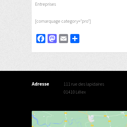
Entreprises
[comarquage category="pro"]
Facebook
Mastodon
Email
Partager
Adresse
111 rue des lapidaires
01410 Lélex