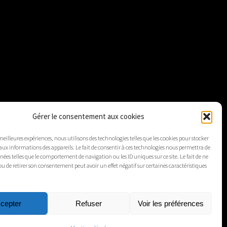
Gérer le consentement aux cookies
 meilleures expériences, nous utilisons des technologies telles que les cookies pour stocker
aux informations des appareils. Le fait de consentir à ces technologies nous permettra de
nnées telles que le comportement de navigation ou les ID uniques sur ce site. Le fait de ne
ou de retirer son consentement peut avoir un effet négatif sur certaines caractéristiques
cepter
Refuser
Voir les préférences