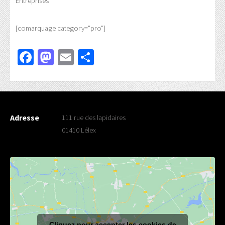
Entreprises
[comarquage category="pro"]
Facebook
Mastodon
Email
Partager
Adresse
111 rue des lapidaires
01410 Lélex
Cliquez pour accepter les cookies de