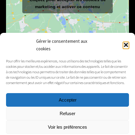
marketing et activer ce contenu
Gérer le consentement aux
cookies
E-mail
mairie@lelex.fr
Pour offrir les meilleures expériences, nous utilisons des technologies telles que les
cookies pour stocker et/ou accéder aux informations des appareils. Le fait de consentir
04 50 20 91 15
Tél.
à ces technologies nous permettra de traiter des données telles que le comportement
de navigation ou les ID uniques sur ce site. Le fait de ne pas consentir ou de retirer son
consentement peut avoir un effet négatif sur certaines caractéristiques et fonctions.
Suivez-nous
Accepter
Mentions légales
Refuser
Contacts
Voir les préférences