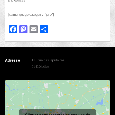
Entreprises
[comarquage category="pro"]
Facebook
Mastodon
Email
Partager
Adresse
111 rue des lapidaires
01410 Lélex
Cliquez pour accepter les cookies de