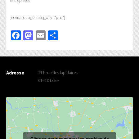
Entreprises
[comarquage category="pro"]
Facebook
Mastodon
Email
Partager
Adresse
111 rue des lapidaires
01410 Lélex
Cliquez pour accepter les cookies de