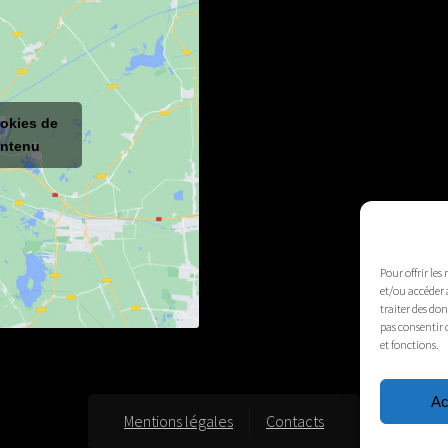
ookies de
ontenu
Pour offrir les
et/ou accéder 
traiter des do
pas consentir 
et fonctions.
Ac
Mentions légales
Contacts