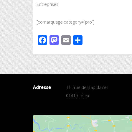
Entreprises
[comarquage category="pro"]
Facebook
Mastodon
Email
Partager
Adresse
111 rue des lapidaires
01410 Lélex