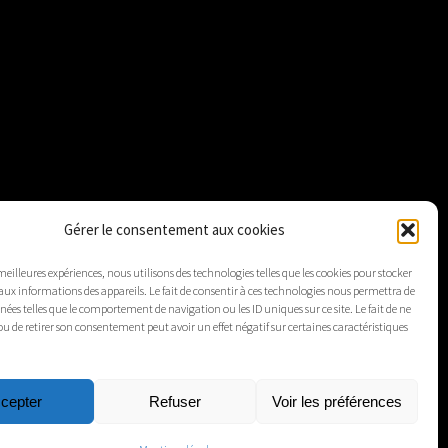
Gérer le consentement aux cookies
 meilleures expériences, nous utilisons des technologies telles que les cookies pour stocker
aux informations des appareils. Le fait de consentir à ces technologies nous permettra de
nnées telles que le comportement de navigation ou les ID uniques sur ce site. Le fait de ne
ou de retirer son consentement peut avoir un effet négatif sur certaines caractéristiques
cepter
Refuser
Voir les préférences