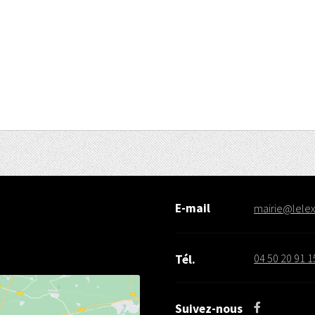
E-mail
mairie@lelex.
04 50 20 91 1
Tél.
Suivez-nous