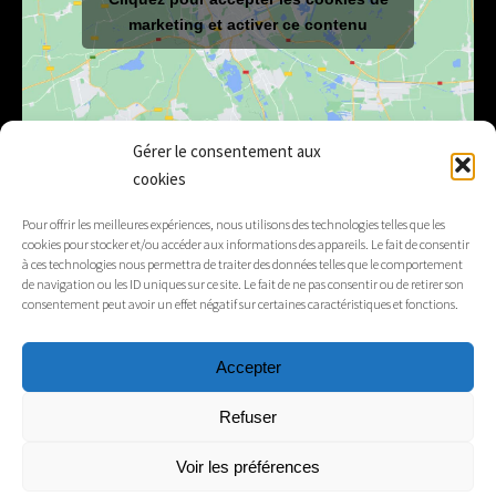
marketing et activer ce contenu
Gérer le consentement aux
cookies
E-mail
mairie@lelex.fr
Pour offrir les meilleures expériences, nous utilisons des technologies telles que les
cookies pour stocker et/ou accéder aux informations des appareils. Le fait de consentir
04 50 20 91 15
Tél.
à ces technologies nous permettra de traiter des données telles que le comportement
de navigation ou les ID uniques sur ce site. Le fait de ne pas consentir ou de retirer son
consentement peut avoir un effet négatif sur certaines caractéristiques et fonctions.
Suivez-nous
Accepter
Mentions légales
Refuser
Contacts
Voir les préférences