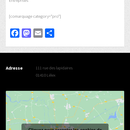
Entreprises
[comarquage category="pro"]
Facebook
Mastodon
Email
Partager
Adresse
111 rue des lapidaires
01410 Lélex
Cliquez pour accepter les cookies de