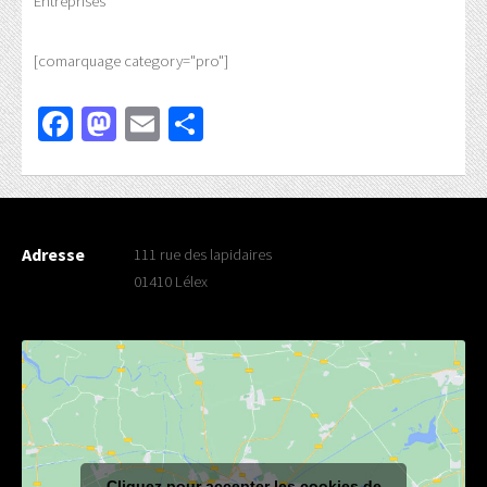
Entreprises
[comarquage category="pro"]
Facebook
Mastodon
Email
Partager
Adresse
111 rue des lapidaires
01410 Lélex
Cliquez pour accepter les cookies de