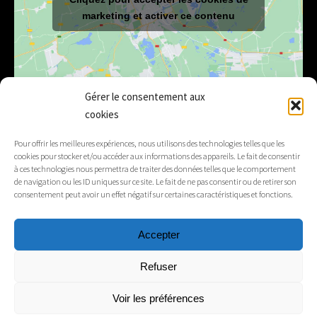
marketing et activer ce contenu
Gérer le consentement aux
cookies
E-mail
mairie@lelex.fr
Pour offrir les meilleures expériences, nous utilisons des technologies telles que les
cookies pour stocker et/ou accéder aux informations des appareils. Le fait de consentir
04 50 20 91 15
Tél.
à ces technologies nous permettra de traiter des données telles que le comportement
de navigation ou les ID uniques sur ce site. Le fait de ne pas consentir ou de retirer son
consentement peut avoir un effet négatif sur certaines caractéristiques et fonctions.
Suivez-nous
Accepter
Mentions légales
Refuser
Contacts
Voir les préférences