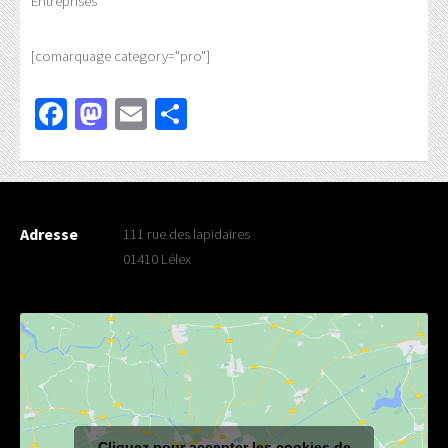
Entreprises
[comarquage category="pro"]
Facebook
Mastodon
Email
Partager
Adresse
111 rue des lapidaires
01410 Lélex
Cliquez pour accepter les cookies de