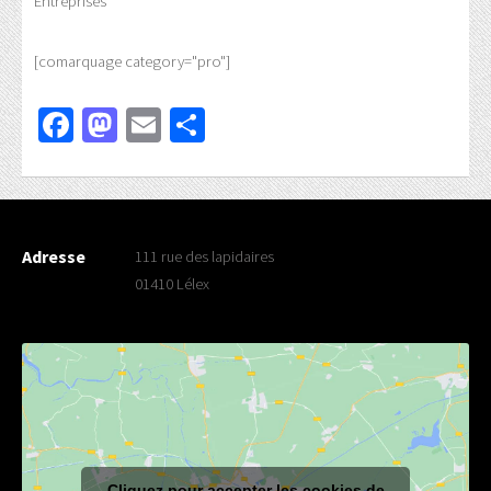
Entreprises
[comarquage category="pro"]
Facebook
Mastodon
Email
Partager
Adresse
111 rue des lapidaires
01410 Lélex
Cliquez pour accepter les cookies de