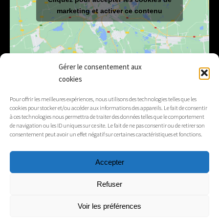
marketing et activer ce contenu
Gérer le consentement aux
cookies
E-mail
mairie@lelex.fr
Pour offrir les meilleures expériences, nous utilisons des technologies telles que les
cookies pour stocker et/ou accéder aux informations des appareils. Le fait de consentir
04 50 20 91 15
Tél.
à ces technologies nous permettra de traiter des données telles que le comportement
de navigation ou les ID uniques sur ce site. Le fait de ne pas consentir ou de retirer son
consentement peut avoir un effet négatif sur certaines caractéristiques et fonctions.
Suivez-nous
Accepter
Mentions légales
Refuser
Contacts
Voir les préférences