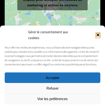
marketing et activer ce contenu
Gérer le consentement aux
cookies
E-mail
mairie@lelex.fr
Pour offrir les meilleures expériences, nous utilisons des technologies telles que les
cookies pour stocker et/ou accéder aux informations des appareils. Le fait de consentir
04 50 20 91 15
Tél.
à ces technologies nous permettra de traiter des données telles que le comportement
de navigation ou les ID uniques sur ce site. Le fait de ne pas consentir ou de retirer son
consentement peut avoir un effet négatif sur certaines caractéristiques et fonctions.
Suivez-nous
Accepter
Mentions légales
Refuser
Contacts
Voir les préférences