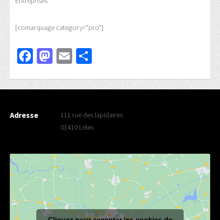
Entreprises
[comarquage category="pro"]
Facebook
Mastodon
Email
Partager
Adresse
111 rue des lapidaires
01410 Lélex
Cliquez pour accepter les cookies de