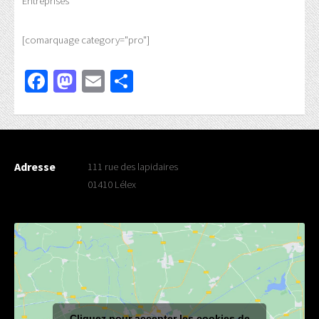
Entreprises
[comarquage category="pro"]
Facebook
Mastodon
Email
Partager
Adresse
111 rue des lapidaires
01410 Lélex
Cliquez pour accepter les cookies de