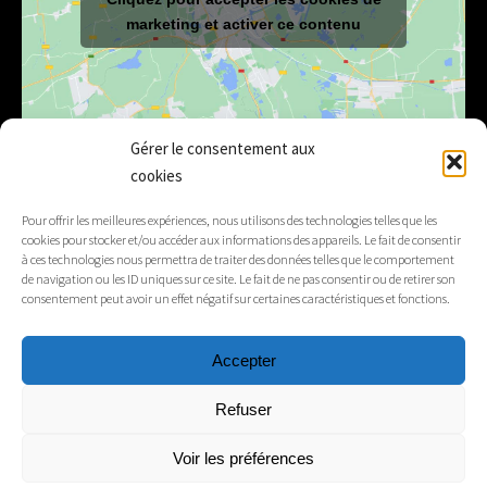
marketing et activer ce contenu
Gérer le consentement aux
cookies
E-mail
mairie@lelex.fr
Pour offrir les meilleures expériences, nous utilisons des technologies telles que les
cookies pour stocker et/ou accéder aux informations des appareils. Le fait de consentir
04 50 20 91 15
Tél.
à ces technologies nous permettra de traiter des données telles que le comportement
de navigation ou les ID uniques sur ce site. Le fait de ne pas consentir ou de retirer son
consentement peut avoir un effet négatif sur certaines caractéristiques et fonctions.
Suivez-nous
Accepter
Mentions légales
Refuser
Contacts
Voir les préférences