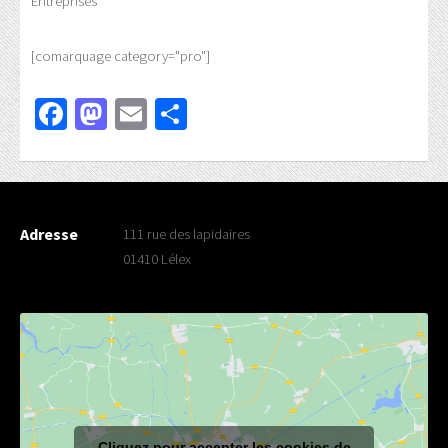
Entreprises
[comarquage category="pro"]
Facebook
Mastodon
Email
Partager
Adresse
111 rue des lapidaires
01410 Lélex
Cliquez pour accepter les cookies de