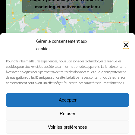
marketing et activer ce contenu
Gérer le consentement aux
cookies
E-mail
mairie@lelex.fr
Pour offrir les meilleures expériences, nous utilisons des technologies telles que les
cookies pour stocker et/ou accéder aux informations des appareils. Le fait de consentir
04 50 20 91 15
Tél.
à ces technologies nous permettra de traiter des données telles que le comportement
de navigation ou les ID uniques sur ce site. Le fait de ne pas consentir ou de retirer son
consentement peut avoir un effet négatif sur certaines caractéristiques et fonctions.
Suivez-nous
Accepter
Mentions légales
Refuser
Contacts
Voir les préférences