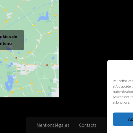
ookies de
ontenu
Pour offrir les
et/ou accéder 
traiter des do
pas consentir 
et fonctions.
Ac
Mentions légales
Contacts