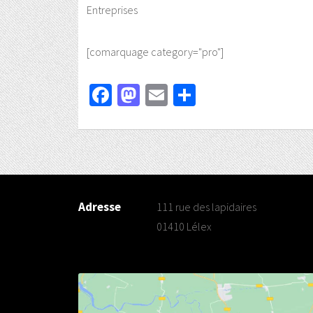
Entreprises
[comarquage category="pro"]
Facebook
Mastodon
Email
Partager
Adresse
111 rue des lapidaires
01410 Lélex