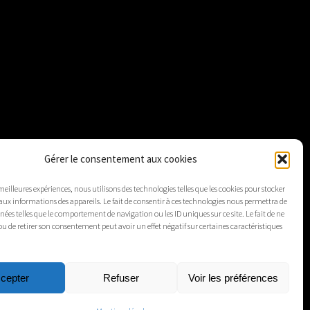
Gérer le consentement aux cookies
 meilleures expériences, nous utilisons des technologies telles que les cookies pour stocker
aux informations des appareils. Le fait de consentir à ces technologies nous permettra de
nnées telles que le comportement de navigation ou les ID uniques sur ce site. Le fait de ne
ou de retirer son consentement peut avoir un effet négatif sur certaines caractéristiques
cepter
Refuser
Voir les préférences