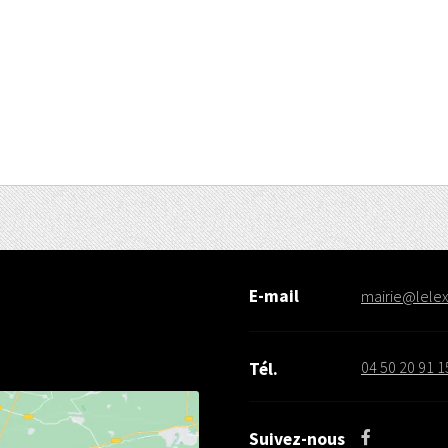
E-mail
mairie@lelex.
04 50 20 91 1
Tél.
Suivez-nous