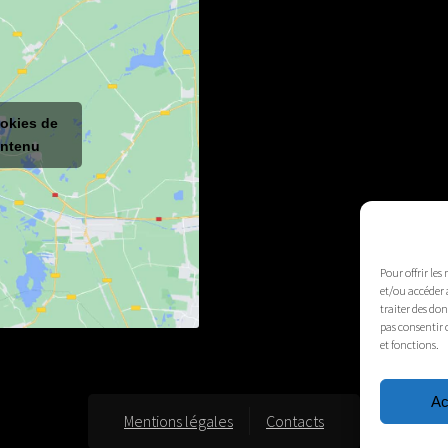
ookies de
ontenu
Pour offrir les
et/ou accéder 
traiter des do
pas consentir 
et fonctions.
Ac
Mentions légales
Contacts