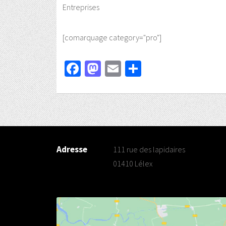
Entreprises
[comarquage category="pro"]
Facebook
Mastodon
Email
Partager
Adresse
111 rue des lapidaires
01410 Lélex