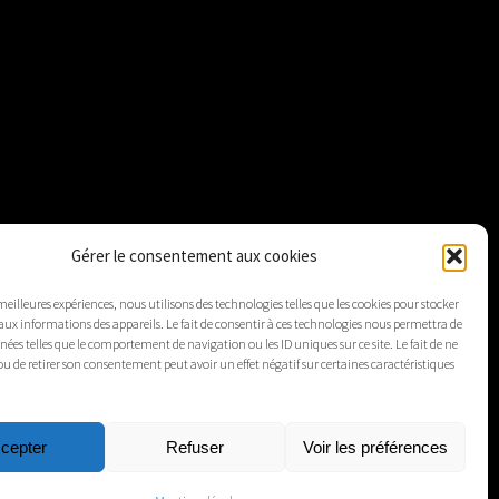
Gérer le consentement aux cookies
 meilleures expériences, nous utilisons des technologies telles que les cookies pour stocker
aux informations des appareils. Le fait de consentir à ces technologies nous permettra de
nnées telles que le comportement de navigation ou les ID uniques sur ce site. Le fait de ne
ou de retirer son consentement peut avoir un effet négatif sur certaines caractéristiques
cepter
Refuser
Voir les préférences