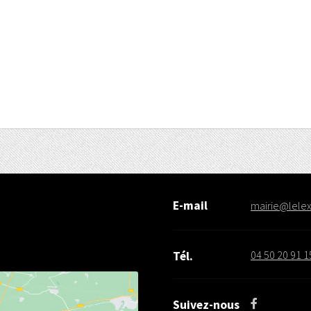
E-mail
mairie@lelex.
04 50 20 91 1
Tél.
Suivez-nous