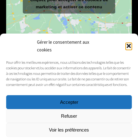
marketing et activer ce contenu
Gérer le consentement aux
cookies
E-mail
mairie@lelex.fr
Pour offrir les meilleures expériences, nous utilisons des technologies telles que les
cookies pour stocker et/ou accéder aux informations des appareils. Le fait de consentir
04 50 20 91 15
Tél.
à ces technologies nous permettra de traiter des données telles que le comportement
de navigation ou les ID uniques sur ce site. Le fait de ne pas consentir ou de retirer son
consentement peut avoir un effet négatif sur certaines caractéristiques et fonctions.
Suivez-nous
Accepter
Mentions légales
Refuser
Contacts
Voir les préférences