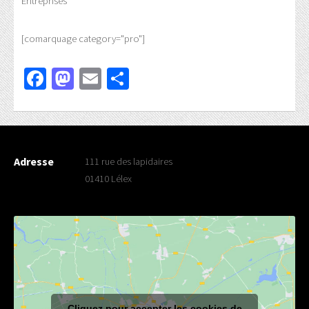
Entreprises
[comarquage category="pro"]
Facebook
Mastodon
Email
Partager
Adresse
111 rue des lapidaires
01410 Lélex
Cliquez pour accepter les cookies de