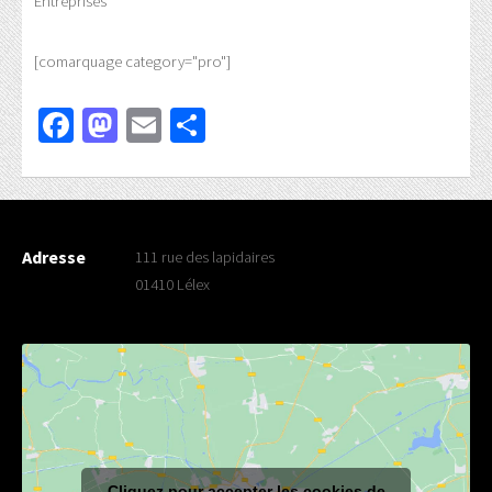
Entreprises
[comarquage category="pro"]
Facebook
Mastodon
Email
Partager
Adresse
111 rue des lapidaires
01410 Lélex
Cliquez pour accepter les cookies de