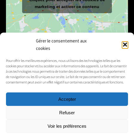
marketing et activer ce contenu
Gérer le consentement aux
cookies
E-mail
mairie@lelex.fr
Pour offrir les meilleures expériences, nous utilisons des technologies telles que les
cookies pour stocker et/ou accéder aux informations des appareils. Le fait de consentir
04 50 20 91 15
Tél.
à ces technologies nous permettra de traiter des données telles que le comportement
de navigation ou les ID uniques sur ce site. Le fait de ne pas consentir ou de retirer son
consentement peut avoir un effet négatif sur certaines caractéristiques et fonctions.
Suivez-nous
Accepter
Mentions légales
Refuser
Contacts
Voir les préférences