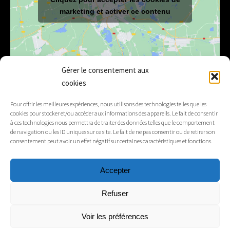
marketing et activer ce contenu
Gérer le consentement aux
cookies
E-mail
mairie@lelex.fr
Pour offrir les meilleures expériences, nous utilisons des technologies telles que les
cookies pour stocker et/ou accéder aux informations des appareils. Le fait de consentir
04 50 20 91 15
Tél.
à ces technologies nous permettra de traiter des données telles que le comportement
de navigation ou les ID uniques sur ce site. Le fait de ne pas consentir ou de retirer son
consentement peut avoir un effet négatif sur certaines caractéristiques et fonctions.
Suivez-nous
Accepter
Mentions légales
Refuser
Contacts
Voir les préférences