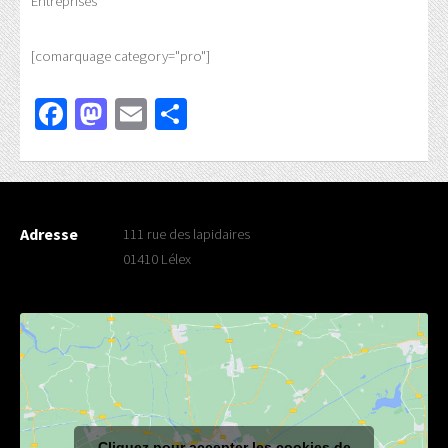
Entreprises
[comarquage category="pro"]
Facebook
Mastodon
Email
Partager
Adresse
111 rue des lapidaires
01410 Lélex
Cliquez pour accepter les cookies de