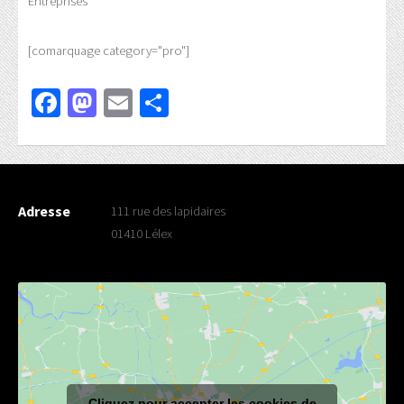
Entreprises
[comarquage category="pro"]
Facebook
Mastodon
Email
Partager
Adresse
111 rue des lapidaires
01410 Lélex
Cliquez pour accepter les cookies de