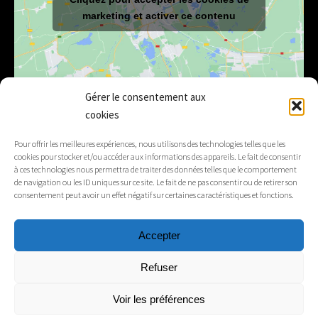
marketing et activer ce contenu
Gérer le consentement aux
cookies
E-mail
mairie@lelex.fr
Pour offrir les meilleures expériences, nous utilisons des technologies telles que les
cookies pour stocker et/ou accéder aux informations des appareils. Le fait de consentir
04 50 20 91 15
Tél.
à ces technologies nous permettra de traiter des données telles que le comportement
de navigation ou les ID uniques sur ce site. Le fait de ne pas consentir ou de retirer son
consentement peut avoir un effet négatif sur certaines caractéristiques et fonctions.
Suivez-nous
Accepter
Mentions légales
Refuser
Contacts
Voir les préférences