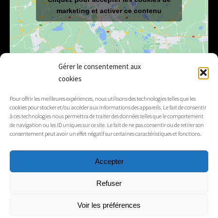
marketing et activer ce contenu
Gérer le consentement aux
cookies
E-mail
mairie@lelex.fr
Pour offrir les meilleures expériences, nous utilisons des technologies telles que les
cookies pour stocker et/ou accéder aux informations des appareils. Le fait de consentir
04 50 20 91 15
Tél.
à ces technologies nous permettra de traiter des données telles que le comportement
de navigation ou les ID uniques sur ce site. Le fait de ne pas consentir ou de retirer son
consentement peut avoir un effet négatif sur certaines caractéristiques et fonctions.
Suivez-nous
Accepter
Mentions légales
Refuser
Contacts
Voir les préférences