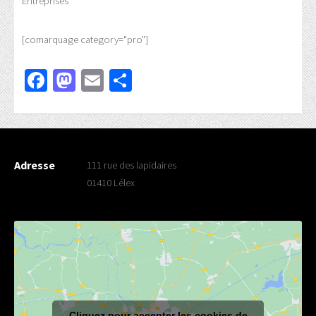
Entreprises
[comarquage category="pro"]
Facebook
Mastodon
Email
Partager
Adresse
111 rue des lapidaires
01410 Lélex
Cliquez pour accepter les cookies de