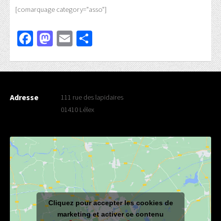
[comarquage category="asso"]
Facebook
Mastodon
Email
Partager
Adresse
111 rue des lapidaires
01410 Lélex
Cliquez pour accepter les cookies de
marketing et activer ce contenu