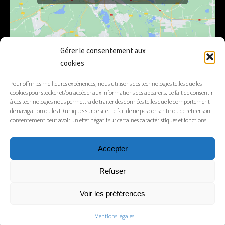
Gérer le consentement aux
cookies
E-mail
mairie@lelex.fr
Pour offrir les meilleures expériences, nous utilisons des technologies telles que les
cookies pour stocker et/ou accéder aux informations des appareils. Le fait de consentir
04 50 20 91 15
Tél.
à ces technologies nous permettra de traiter des données telles que le comportement
de navigation ou les ID uniques sur ce site. Le fait de ne pas consentir ou de retirer son
consentement peut avoir un effet négatif sur certaines caractéristiques et fonctions.
Suivez-nous
Accepter
Mentions légales
Refuser
Contacts
Voir les préférences
Mentions légales